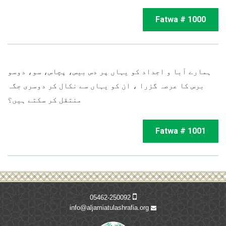
Fatwa # 1000
ہمارے آبا و اجداد کو یہاں پر دس بیس، پچاس، سو، دوسو
برس کا عرصہ گزرا ، ان کو یہاں سے نکال کر دوسری جگہ
منتقل کر سکتے ہیں؟
Fatwa # 1001
05462-250092
info@aljamiatulashrafia.org