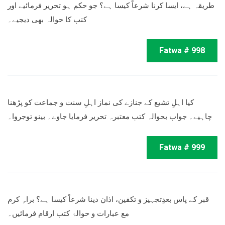
طریقہ ہے، ایسا کرنا شرعاً کیسا ہے؟ جو حکم ہو تحریر فرمائیے اور
کتب کا حوالہ بھی دیجیے۔
Fatwa # 998
کیا اہلِ تشیع کے جنازے کی نماز اہلِ سنت و جماعت کو پڑھنا
چاہیے۔ جواب بحوالہ کتب معتبرہ تحریر فرمایا جاوے۔ بینو توجروا۔
Fatwa # 999
قبر کے پاس بعدِتجہیز و تکفین، اذان دینا شرعاً کیسا ہے؟ براہِ کرم
مع عبارات و حوالۂ کتب ارقام فرمائیں۔