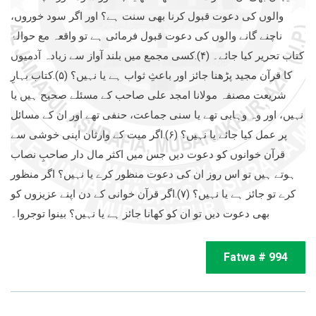
والوں کی دعوت قبول کرنا بھی سنت ہے؟ اور اگر سود خوروں،
ناچنے گانے والوں کی دعوت قبول فرمائی ہے تو واقعہ مع حوالۂ
کتاب تحریر کیا جائے۔ (۴).کسی مجمع میں بلند آواز سے زیادہ آدمیوں
کا قرآن مجید پڑھنا جائز اور باعثِ ثواب ہے یا نہیں؟ (۵).کتاب بہارِ
شریعت مصنفہ مولانا امجد علی صاحب کے مسئلے صحیح ہیں یا
نہیں، اور وہ وہابی تھے یا سنی جماعت، حنفی تھے اور ان کے مسائل
پر عمل کیا جائے یا نہیں؟ (۶).اگر میت کے وارثان اپنی خوشی سے
قرآن خوانوں کو دعوت دیں جس میں اکثر مال دار صاحبِ نصاب
ہوتے ہیں تو اس روز ان کی دعوت منظور کرے یا نہیں؟ اگر منظور
کرے تو جائز ہے یا نہیں؟ (۷).اگر قرآن خوانی کے دن اپنے عزیزوں کو
بھی دعوت دیں تو ان کو کھانا جائز ہے یا نہیں؟ بینوا توجروا۔
Fatwa # 994