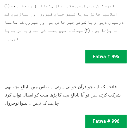
(۱).قبرستان میں ایسی جگہ نماز پڑھنا از روے شریعت
اسلامیہ جائز ہے یا نہیں جہاں قبروں اور نمازیوں کے
درمیان دیوار یا کوئی چیز حائل ہو اور قبروں کا سامنا
نہ پڑتا ہو ۔ (۲).عیدگاہ میں جمعہ کی نماز جائز ہے یا
نہیں ۔
Fatwa # 995
فاتحہ کے لیے جو قرآن خوانی ہوتی ہے ،اس میں نابالغ بچے بھی
شرکت کرتے ہیں تو آیا نابالغ بچے کا پڑھا میت کو ایصال ثواب کرنا
چاہیے کہ نہیں ۔ بینوا توجروا۔
Fatwa # 996