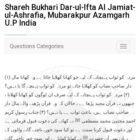
Shareh Bukhari Dar-ul-Ifta Al Jamiat-
ul-Ashrafia, Mubarakpur Azamgarh
U.P India
Questions Categories
Toggle
navigati
(۱) مردہ کو ثواب پہنچانے کے لیے جو کھانا کھلایا جاتا ہے وہ کھانا مال
دار صاحبِ نصاب کو کھلایا جائے تو مردہ کو ثواب پہنچے گا یا نہیں؟
(۲) مردہ کو ثواب پہنچانے کے لیے صرف ان لوگوں کو کھانا کھلانا ،
جنھوں نے قرآن مجید پڑھا ہے ، حالاں کہ وہ قرآن پڑھنے والے مال دار
صاحبِ نصاب ہیں، باعثِ ثواب ہے یا نہیں؟ (۳).جناب رسولِ کریم
احمد مجتبیٰ محمد مصطفی ﷺ نے کھانے کی دعوت قبول فرمائی ہے
اور دعوت قبول کرنا سنت ہے تو کیا سود خور، ناچنے گانے والوں کے
یہاں بھی آں حضرت ﷺ نے کھانا کھایا ہے اور سود خور ناچنے گانے