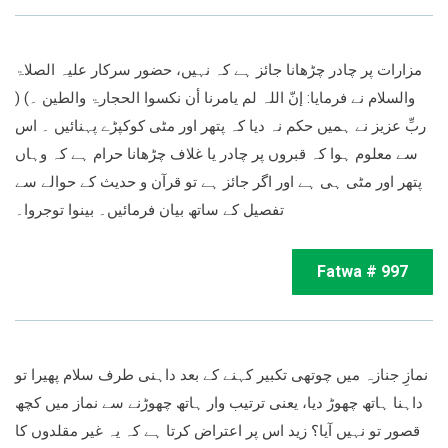
مزارات پر چادر چڑھانا جائز ہے کہ نہیں، حضور سرکار علیہ الصلاۃ
والسلام نے فرمایا: إنّ اللہ لم یامرنا أن نکسوا الحجارۃ والطین ۔) (
ربِّ عزیز نے ہمیں حکم نہ دیا کہ پتھر اور مٹی کوکپڑے پہنائیں ۔ اس
سے معلوم ہوا کہ قبروں پر چادر یا غلاف چڑھانا حرام ہے کہ وہاں
پتھر اور مٹی ہی ہے اور اگر جائز ہے تو قرآن و حدیث کے حوالے سے
تفصیل کے ساتھ بیان فرمائیں۔ بینوا توجروا۔
Fatwa # 997
نمازِ جنازہ میں چوتھی تکبیر کہنے کے بعد داہنی طرف سلام پھیرا تو
داہنا ہاتھ چھوڑ دیا، یعنی ترتیب وار ہاتھ چھوڑنے سے نماز میں کچھ
قصور تو نہیں آیا؟ زید اس پر اعتراض کرتا ہے کہ یہ غیر مقلدوں کا