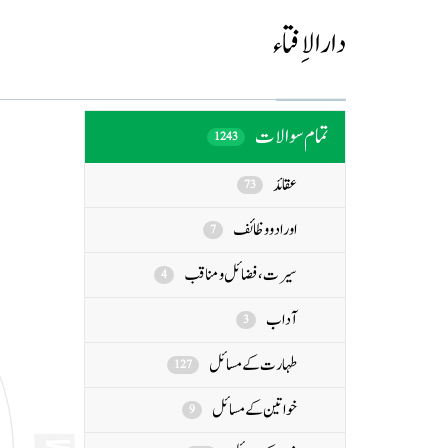
دارالاِفتاء
تمام سوالات
1243
عقائد
73
اوراد و وظائف
7
سیرت، فضائل و مناقب
4
آداب
3
طہارت کے مسائل
127
خواتین کے مسائل
9