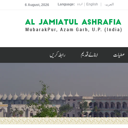
اردو
|
|
العربیۃ
English
Language:
6 August, 2026
عطیات
ابناۓ قدیم
رابطہ کریں