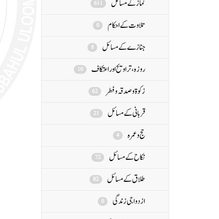
نماز کے مسائل
611
تلاوت کے احکام
0
جنازے کے مسائل
8
روزہ، تراویح اور اعتکاف
10
زکوۃ و صدقہ و فطر
62
قربانی کے مسائل
21
حج و عمرہ
4
نکاح کے مسائل
72
طلاق کے مسائل
82
ازدواجی زندگی
0