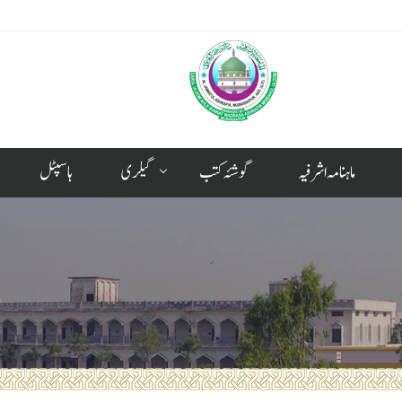
ماہنامہ اشرفیہ
گوشئہ کتب
گیلری
ہاسپٹل