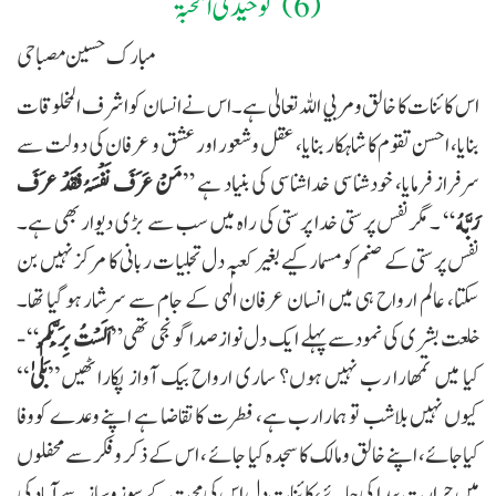
(6)
-
توحید فی المحبۃ
مبارک حسین مصباحی
اس کائنات کا خالق ومربي اللہ تعالیٰ ہے۔ اس نے انسان کو اشرف المخلوقات
بنایا، احسن تقوم کا شاہکار بنایا، عقل و شعور اور عشق و عرفان کی دولت سے
رفراز فرمایا، خودشناسی خداشناسی کی بنیاد ہے ”
مَنْ عَرَفَ نَفْسَہُ
فَقَدْ عرَفَ
رَبَّهُ
“ ۔مگرنفس پرستی خدا پرستی کی راہ میں سب سے بڑی دیوار بھی ہے۔
نفس پرستی کے صنم کو مسمار کیے بغیر کعبہ دل تجليات ربانی کا مرکز نہیں بن
سکتا، عالم ارواح ہی میں انسان عرفان الٰہی کے جام سے سرشار ہو گیا تھا۔
خلعت بشری کی نمودسے پہلے ایک دل نوازصدا گونجی تھی”
اَلَسْتُ بِرَبِّكُمْ
“ -
کیا میں تمھارا رب نہیں ہوں؟ ساری ارواح بیک آواز پکاراٹھیں’’
بَلیٰ
‘‘
کیوں نہیں بلاشب تو ہمارارب ہے، فطرت کا تقاضا ہے اپنے وعدے کووفا
کیاجائے، اپنے خالق ومالک کا سجدہ کیا جائے ، اس کے ذکر وفکر سے محفلوں
میں حرارت پیدا کی جائے ،کائنات دل اس کی محبت کے سوز و ساز سے آباد کی