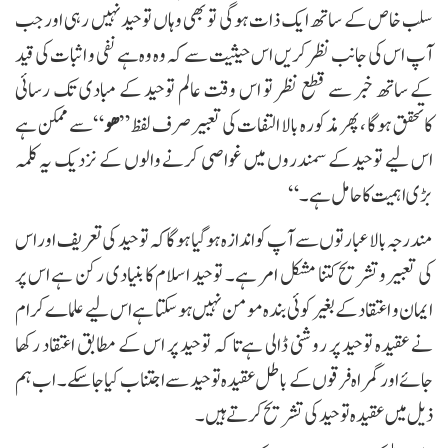
سلب خاص کے ساتھ ایک ذات ہوگی تو بھی وہاں توحید نہیں رہی اور جب
آپ اس کی جانب نظر کریں اس حیثیت سے کہ وہ وہ ہےنفی و اثبات کی قید
کے ساتھ خبر سے قطع نظر تو اس وقت عالم توحید کے مبادی تک رسائی
اتحقق ہوگا ، پھر مذکورہ بالا التفات کی تعبیر صرف لفظ ”
ھو
“سے ممکن ہے
اس لیے توحید کے سمندروں میں غواصی کرنے والوں کے نزدیک یہ کلمہ
بڑی اہمیت کا حامل ہے۔“
مندرجہ بالا عبارتوں سے آپ کو اندازہ ہو گیا ہوگا کہ توحید کی تعریف اور اس
کی تعبیر وتشریح کتنا مشکل امر ہے۔ توحید اسلام کا بنیادی رکن ہے اس پر
ایمان و اعتقاد کے بغیر کوئی بندہ مومن نہیں ہوسکتا ہے اس لیے علماے کرام
نے عقیدہ توحید پر روشنی ڈالی ہےتا کہ توحید پر اس کے مطابق اعتقاد رکھا
جائے اور گمراہ فرقوں کے باطل عقیدہ توحید سے اجتناب کیا جا سکے۔ اب ہم
ذیل میں عقیدہ توحید کی تشریح کرتے ہیں۔