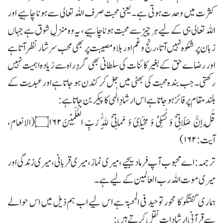
کثرت میں وحدت ہوتی ہے۔ یعنی محبت صرف اللہ تعالی سے ہونا چاہیے اور
اللہ تعالی ہی کے لیے ہر چیز سے محبت ہونا چاہیے، یہ وہ منزلِ شوق ہے جہاں
زبان پر شکوہ نہیں آتا، رنج و غم اور بلا ومصیبت پر بھی محب سرشار نظر آتا ہے
اور رضاے حق کے بغیر کائنات کی سلطانی بھی گردِراہ سے زیادہ اہمیت نہیں
رکھتی۔ جب بندہ محبت کی بھٹی میں جل کر کندن ہو جاتا ہے اور عبدیت کے
بلند مقام پر فائز ہوجاتا ہے اس ارشادِ الٰہی کا پیکر بن جاتا ہے:
قُلْ اِنَّ صَلَاتِیْ وَ نُسُكِیْ وَ مَحْیَایَ وَ مَمَاتِیْ لِلّٰهِ رَبِّ الْعٰلَمِیْنَ۝۱۶۲(الانعام،
آيت:۱۶۲)
ترجمہ: اے محبوب آپ فرما د یجیے، میری نماز، میری قربانی، میری زندگی اور
میری موت اللہ رب العالمین کے لیے ہے۔
ہماری گفتگو کا محور توحید فی المحبۃ ہے اس لیے اب ہم ذیل میں اس حوالے
سے قرآنی ارشادات نقل کرتے ہیں: