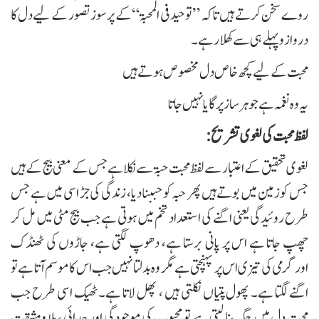
روے سخن کرتے ہیں تا کہ ”توحید فی المحبۃ“کے پرسوز تصور کے لیے دل کا
دروازو پہلے ہی سے کھلا رہے۔
محبت کے لیے کچھ خاص دل مخصوص ہوتے ہیں
یہ وہ نغمہ ہے جو ہر ساز پر گایا نہیں جاتا
لفظ محبت کی لغوی تشریح:
لغوی تحقیق کے اعتبار سے لفظ محبت حبۃ سے نکلا ہے جس کے معنی بیج کے ہیں
جس کو زمین میں بوتے ہیں پھر حبہ کو حببنا دیا، زندگی کی جڑ اسی میں ہے جس
طرح روئیدگی یعنی اگنے کی استعداد تخم میں ہوتی ہے جب بیج مٹی میں مل کر
چھپ جاتا ہے اس پر پانی برستا ہے، دھوپ لگتی ہے، جاڑوں کی ٹھنڈک
اورگرمی کی تیزی اس پر پہنچتی ہے مگر وہ بدلتا نہیں جب اس کا موسم آتا ہے تو
اگنے لگتا ہے۔ پھول پتیاں نکلتی ہیں ، پھل لاتا ہے۔ ٹھیک اسی طرح جب
محبت دل میں جگہ بنا لیتی ہے تو محبوب کی موجودگی اور جدائی ، بلا ومشقت