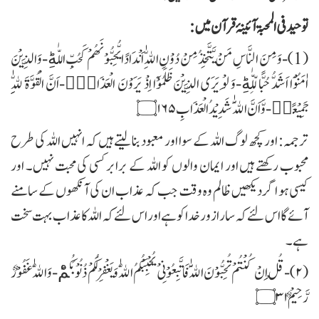
توحید فی المحبۃ آئینۂ قرآن میں:
(1)- وَ مِنَ النَّاسِ مَنْ یَّتَّخِذُ مِنْ دُوْنِ اللّٰهِ اَنْدَادًا یُّحِبُّوْنَهُمْ كَحُبِّ اللّٰهِؕ-وَ الَّذِیْنَ
اٰمَنُوْۤا اَشَدُّ حُبًّا لِّلّٰهِؕ-وَ لَوْ یَرَى الَّذِیْنَ ظَلَمُوْۤا اِذْ یَرَوْنَ الْعَذَابَۙ-اَنَّ الْقُوَّةَ لِلّٰهِ
جَمِیْعًاۙ-وَّ اَنَّ اللّٰهَ شَدِیْدُ الْعَذَابِ۝۱۶۵
ترجمہ: اور کچھ لوگ اللہ کے سوا اور معبود بنالیتے ہیں کہ انہیں اللہ کی طرح
محبوب رکھتے ہیں اور ایمان والوں کو اللہ کے برابر کسی کی محبت نہیں۔ اور
کیسی ہو اگر دیکھیں ظالم وہ وقت جب کہ عذاب ان کی آنکھوں کے سامنے
آئے گا اس لئے کہ سارا زور خدا کو ہے اور اس لئے کہ اللہ کا عذاب بہت سخت
ہے۔
(۲)- قُلْ اِنْ كُنْتُمْ تُحِبُّوْنَ اللّٰهَ فَاتَّبِعُوْنِیْ یُحْبِبْكُمُ اللّٰهُ وَیَغْفِرْ لَكُمْ ذُنُوْبَكُمْؕ-وَ اللّٰهُ غَفُوْرٌ
رَّحِیْمٌ۝۳۱