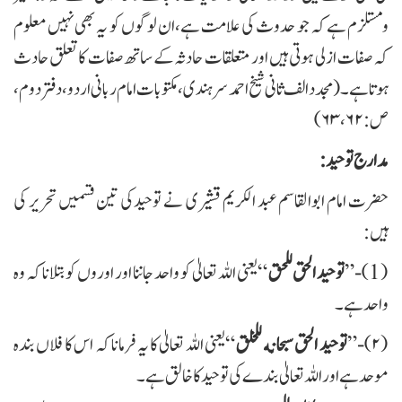
ومستلزم ہے کہ جو حدوث کی علامت ہے،ان لوگوں کو یہ بھی نہیں معلوم
کہ صفات ازلی ہوتی ہیں اور متعلقات حادثہ کے ساتھ صفات کا تعلق حادث
ہوتا ہے۔ (مجدد الف ثانی شیخ احمد سرہندی، مکتوبات امام ربانی اردو، دفتر دوم،
ص:۶۲، ۶۳)
مدارج توحید:
حضرت امام ابوالقاسم عبد الکریم قشیری نے توحیدکی تین قسمیں تحریر کی
ہیں:
(1)-”
توحيد الحق للحق
“ یعنی اللہ تعالیٰ کو واحد جاننا اور اوروں کو بتلانا کہ وہ
واحد ہے۔
(۲)-
توحید الحق سبحانه للخلق
“ یعنی اللہ تعالیٰ کا یہ فرمانا کہ اس کا فلاں بندہ
موحد ہے اور اللہ تعالیٰ بندے کی توحید کا خالق ہے۔