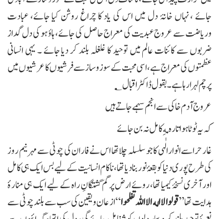
جائے ، نہاں خانۂ دل میں اس کی یاد کا چراغ روشن کیا جائے، عبادت
وریاضت سے عروج عبدیت کی معراج حاصل کی جائے، ہاؤ ہو کی دل گداز
ضربوں سے کائنات عالم میں توحید کا غلغلہ بلند کر دیا جائے ۔ یہی انسانی
عظمتوں کی معراج ہے، اسی محبت کے سوز و ساز سے فرشیوں کاعرشیوں میں
پرچم لہرارہا ہے۔ بقول ڈاکٹر اقبال؂
عروج آدم خاکی سے انجم سہمے جاتے ہیں
کہ یہ ٹوٹا ہوا تاره مه ِکامل نہ بن جائے
غار حراسے انوارالٰہی کا جو سلسلہ چلا تھا اس نے فاران کی چوٹی سے مہر نیم روز
کی طرح پوری دنیا کو بقعۂ نور بنا دیا تھا، ناکام انسانیت کے لیے بس ایک ہی کامل
اور آخری نسخۂ کیمیا تھا، روئے ارض پر گم گشتگانِ راہ کے لیے ایک ہی منارۂ
دایت تھا ”
قولوا لا اله الا اللہ تفلحوا
“ از عان و یقین کی سب سے بلند چوٹی سے