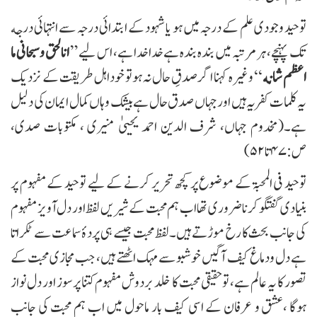
توحید وجودی علم کے درجہ میں ہو یا شہود کے ابتدائی درجہ سے انتہائی درجه
ک پہنچے، ہر مرتبہ میں بندہ بندہ ہے خداخدا ہے، اس لیے ”
انالحق وسبحانی ما
اعظم شانه
‘‘ وغیرہ کہنا اگر صدقِ حال نہ ہوتو خوداہل طریقت کے نزدیک
یہ کلمات کفریہ ہیں اور جہاں صدق حال ہے بیشک وہاں کمال ایمان کی دلیل
ہے۔(مخدوم جہاں، شرف الدین احمد یحییٰ منیری ، مکتوبات صدی،
ص:۴۷ تا ۵۲)
توحید فی المحبۃ کے موضوع پر کچھ تحریر کرنے کے لیے توحید کے مفہوم پر
بنیادی گفتگو کرنا ضروری تھا اب ہم محبت کے شیریں لفظ اور دل آویز مفہوم
کی جانب بحث کا رخ موڑتے ہیں۔ لفظ محبت جیسے ہی پردۂ سماعت سے ٹکراتا
ہے دل ودماغ کیف آگیں خوشبو سے مہک اٹھتے ہیں، جب مجازی محبت کے
تصور کا یہ عالم ہے، توحقیقی محبت کا خلد بردوش مفہوم کتنا پرسوز اور دل نواز
ہوگا ،عشق و عرفان کے اسی کیف بار ماحول میں اب ہم محبت کی جانب