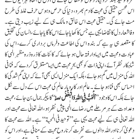
نعرۂ توحید بلند کرو بیمار دلوں کو شفا مل جائے گی ، دل کی اتھاہ گہرائیوں سے
اس محسنِ حقیقی کی محبت کا دم بھرو، دنیا کی حرص وہوس حرف غلط کی طرح
مٹ جائے گی۔ حقیقی محبت اس خالق و مالک ہی کے لیے زیب دیتی ہے۔
وفاشعار دل کا تقاضا یہی ہے جس کا کھایا جائے اس کا گایا جائے، انسان کی تخلیق
کا مقصد ہی یہ ہے کہ بندہ اس کی اطاعت وفرماں برداری کرے، اس کی
عبادت ومحبت میں ایساوارفتہ حال ہو جائے کہ کائنات کا ذرہ ذرہ مظہر الٰہی کا
شاہکار نظر آئے ، اپنی ذات کو بھی بحر ِمحبت میں ایسامستغرق کر دے کہ فنا فی
اللہ کی منزل میں گم ہو جائے، بلکہ ایک منزل ایسی بھی آئے کہ اپنی گم شدگی کا
احساس بھی فنا ہو جائے ۔ عالم اور کاروبار عالم کی محبت اس کے دل سے نکل
ائے بلکہ اس کا وجود”
اَلْحُبُّ فِي اللهِ وَالْبُغْضُ لِلّٰہِ
“ کا پیکر جمال بن جائے ، محبت
و عداوت کے ہر مرحلے میں رضاے الٰہی پیش نظر ہو، اللہ تعالیٰ سے محبت اور
اللہ تعالیٰ ہی کے لیے محبت یہی ہے” توحیدفی المحبة“ ہے۔ اللہ سےمحبت کا
دعویٰ کرنا اور اللہ والوں سے نفرت کرناروح محبت کے منافی ہے، اور اس کو