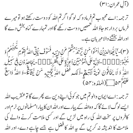
(آلِ عمران:۳۱)
ترجمہ: اے محبوب تم فرمادو کہ لوگو اگر تم اللہ کو دوست رکھتے ہو تو میرے
فرماں بردار ہوجاؤ اللہ تمھیں دوست رکھے گا اور تمہارے گناہ بخش دے گا
اور اللہ بخشنے والا مہربان ہے۔
(۳)- یٰۤاَیُّهَا الَّذِیْنَ اٰمَنُوْا مَنْ یَّرْتَدَّ مِنْكُمْ عَنْ دِیْنِهٖ فَسَوْفَ یَاْتِی اللّٰهُ بِقَوْمٍ یُّحِبُّهُمْ وَ
یُحِبُّوْنَهٗۤۙ-اَذِلَّةٍ عَلَى الْمُؤْمِنِیْنَ اَعِزَّةٍ عَلَى الْكٰفِرِیْنَ٘-یُجَاهِدُوْنَ فِیْ سَبِیْلِ
اللّٰهِ وَ لَا یَخَافُوْنَ لَوْمَةَ لَآىٕمٍؕ-ذٰلِكَ فَضْلُ اللّٰهِ یُؤْتِیْهِ مَنْ یَّشَآءُؕ-وَ اللّٰهُ وَاسِعٌ
عَلِیْمٌ۝۵۴(المائدہ:۵۴)
ترجمہ: اے ایمان والو تم میں جو کوئی اپنے دین سے پھرے گا تو عنقریب اللہ
ایسے لوگ لائے گا کہ وہ اللہ کے پیارے اور اللہ ان کا پیارا مسلمانوں پر نرم اور
کافروں پر سخت اللہ کی راہ میں لڑیں گے اور کسی ملامت کرنے والے کی
ملامت کا اندیشہ نہ کریں گے یہ اللہ کا فضل ہے جسے چاہے دے، اور اللہ