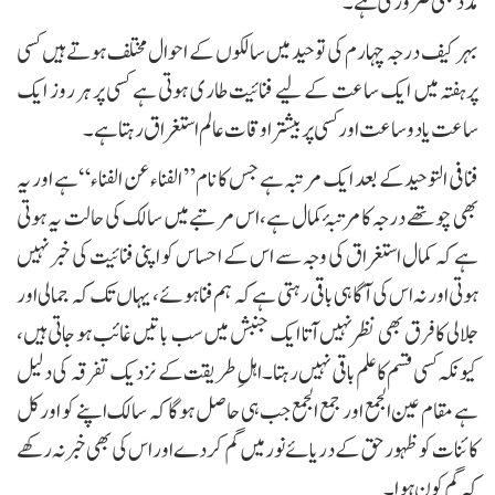
مددبھی ضروری ہے۔
بہر کیف درجہ چہارم کی توحید میں سالکوں کے احوال مختلف ہوتے ہیں کسی
پرہفتہ میں ایک ساعت کے لیے فنائیت طاری ہوتی ہے کسی پر ہر روز ایک
ساعت یا دو ساعت اور کسی پر بیشتر اوقات عالم استغراق رہتا ہے۔
فنافی التوحید کے بعد ایک مرتبہ ہے جس کا نام ” الفناء عن الفناء “ہے اور یہ
بھی چوتھے درجہ کا مرتبۂ کمال ہے،اس مرتبےمیں سالک کی حالت یہ ہوتی
ہے کہ کمال استغراق کی وجہ سے اس کے احساس کو اپنی فنائیت کی خبر نہیں
ہوتی اور نہ اس کی آگاہی باقی رہتی ہے کہ ہم فنا ہوئے، یہاں تک کہ جمالی اور
جلالی کا فرق بھی نظرنہیں آتا ایک جنبش میں سب باتیں غائب ہو جاتی ہیں،
کیونکہ کسی قسم کا علم باقی نہیں رہتا۔ اہلِ طریقت کے نزدیک تفرقہ کی دلیل
ہے مقام عین الجمع اور جمع الجمع جب ہی حاصل ہوگا کہ سالک اپنے کو اورکل
کائنات کو ظہورحق کے دریائے نور میں گم کردے اور اس کی بھی خبر نہ رکھے
کہ گم کون ہوا۔