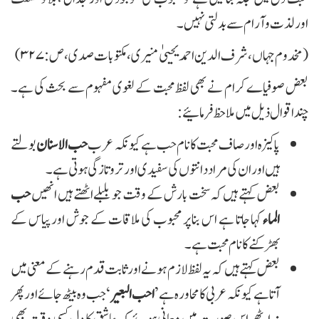
اورلذت و آرام سے بدلتی نہیں۔
(مخدوم جہاں، شرف الدین احمد یحییٰ منیری ، مکتوبات صدی، ص:۳۲۷)
بعض صوفیاے کرام نے بھی لفظ محبت کے لغوی مفہوم سے بحث کی ہے۔
چند اقوال ذیل میں ملاحظ فرمائیے:
پاکیزہ اور صاف محبت کا نام حب ہے کیونکہ عرب
حب الاسنان
بولتے
ہیں اور ان کی مراد دانتوں کی سفیدی اور تروتازگی ہوتی ہے۔
بعض کہتے ہیں کہ سخت بارش کے وقت جو بلبلے اٹھتے ہیں انھیں
حب
الماء
کہا جاتا ہے اس بنا پر محبوب کی ملاقات کے جوش اور پیاس کے
بھڑکنے کا نام محبت ہے۔
بعض کہتے ہیں کہ یہ لفظ لازم ہونے اور ثابت قدم رہنے کے معنی میں
آتا ہے کیونکہ عربی کا محاورہ ہے’
احب البعير
‘ جب وہ بیٹھ جائے اور پھر