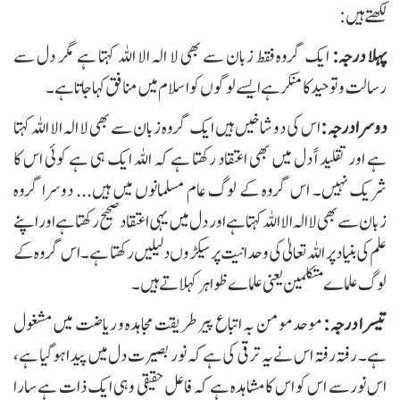
لکھتے ہیں:
پہلا درجہ:
ایک گروہ فقط زبان سے بھی لا الہ الا اللہ کہتا ہے مگر دل سے
رسالت و توحید کامنکر ہے ایسے لوگوں کو اسلام میں منافق کہا جاتا ہے۔
دوسرا درجہ :
اس کی دو شاخیں ہیں ایک گروہ زبان سے بھی لا الہ الا اللہ کہتا
ہے اور تقلید اً دل میں بھی اعتقاد رکھتا ہے کہ اللہ ایک ہی ہے کوئی اس کا
شریک نہیں۔ اس گروہ کے لوگ عام مسلمانوں میں ہیں... دوسرا گروه
زبان سے بھی لا الہ الا اللہ کہتا ہے اور دل میں یہی اعتقاد صحیح رکھتا ہے اور اپنے
علم کی بنیاد پر اللہ تعالیٰ کی وحدانیت پر سیکڑوں دلیلیں رکھتا ہے۔ اس گروہ کے
لوگ علماے متکلمین یعنی علماے ظواہر کہلاتے ہیں۔
یسرا درجہ :
موحد مومن بہ اتباع پیر طریقت مجاہدہ و ریاضت میں مشغول
ہے۔ رفتہ رفتہ اس نے یہ ترقی کی ہے کہ نور بصیرت دل میں پیدا ہو گیا ہے،
اس نورسے اس کو اس کا مشاہدہ ہے کہ فاعل حقیقی وہی ایک ذات ہے سارا