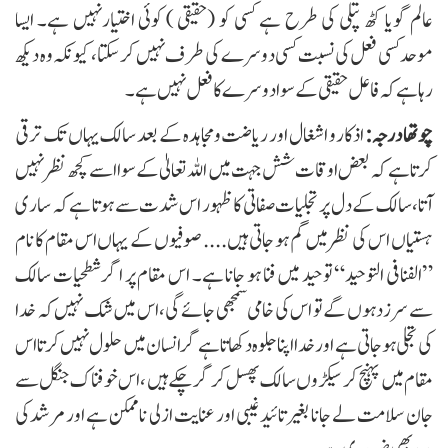
عالم گویا کٹھ پتلی کی طرح ہے کسی کو (حقیقی ) کوئی اختیارنہیں ہے۔ ایسا
موحدکسی فعل کی نسبت کسی دوسرے کی طرف نہیں کرسکتا، کیونکہ وہ دیکھ
رہا ہے کہ فاعل حقیقی کے سوا دوسرے کا فعل نہیں ہے۔
وتھا درجہ:
اذکار و اشغال اور ریاضت ومجاہدہ کے بعد سالک یہاں تک ترقی
کرتا ہے کہ بعض اوقات شش جہت میں اللہ تعالیٰ کے سوا اسے کچھ نظر نہیں
آتا،سالک کے دل پر تجلیات صفاتی کا ظہور اس شدت سے ہوتا ہے کہ ساری
ہستیاں اس کی نظر میں گم ہو جاتی ہیں.... صوفیوں کے یہاں اس مقام کا نام
”الفنافی التوحید“ توحيد میں فنا ہو جانا ہے۔ اس مقام پر اگر شطحیات سالک
سے سرزد ہوں گے تو اس کی خامی سمجھی جائے گی ،اس میں شک نہیں کہ خدا
کی تجلی ہوجاتی ہے اور خدا اپنا جلوہ دکھاتا ہے گرانسان میں حلول نہیں کرتا اس
مقام میں پہنچ کر سیکڑوں سالک پھسل کر گر چکے ہیں ،اس خوفناک جنگل سے
جان سلامت لے جانا بغیر تائید غیبی اور عنایت ازلی ناممکن ہے اور مرشدکی