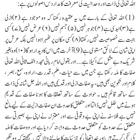
اللہ تعالیٰ کی ذات اور وحدانیت کی معرفت کا مدار دس اصولوں پر ہے:
(1) اللہ تعالیٰ کے بارے میں یہ عقیدہ رکھنا کہ وہ موجود ہے (۲) ازلی
ہے(۳) ابدی ہے (۴) جو ہر نہیں (۵) جسم نہیں (۶) عرض نہیں (۷) کسی
جہت سے خصوصیت نہیں رکھتا (۸)کسی مکان پر ٹھہرا ہوا نہیں بلکہ عرش پر
اپنی شان کے لائق مستوی ہے (9) آخرت میں اس کا دیدار ہوگا (۱۰) وہ بغیر
شریک و بے مثل کے اکیلا ہے ... اور بقول امام ربانی مجدد الف ثانی اللہ تعالیٰ
صفات کا ملہ رکھتا ہے جن میں سے حيات،علم، قدرت، اراده،سمع، بصر ،
کلام اور تکوین بھی ہیں، یہ صفات ازلی اور قدیمی ہیں اور اللہ جل شانہ کی ذات
کے ساتھ قائم ہیں ۔ حوادث کے ساتھ تعلقات کا ہونا صفات کے قدیم
ہونے میں خلل نہیں ڈالتا اورمتعلق کا حدوث ان صفات ازلیت کے لیے مانع
نہیں ہے فلاسفہ نے اپنی بے وقوفی سے اور معتزلہ نے اپنی بے بصیرتی سے
متعلق کے حدوث کو متعلق حدوث سے وابستہ کر دیا ہے اور وہ صفات کاملہ
کی نفی کرتے ہیں اور خداتعالیٰ کو جزئیات کا جاننے والا نہیں سمجھتے کہ وہ تغیر