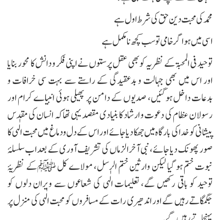
محمد کی محبت دین حق کی شرط اول ہے
اسی میں ہو اگر خامی تو سب کچھ نامکمل ہے
توحید فی المحبۃ کے نظریہ کوبھی عقل پرستوں نے اپنی فکر و دانش کا محور بنایا
اور اس میں بھی جہالت و بدعقیدگی کے راستے سے بہت سی خرافات و
بدعات داخل ہوگئیں، صدیوں کے دامن پر پھیلی ہوئی انبیاے کرام اور
رسولان عظام کی دعوت و ارشاد کا بنیادی مقصد یہی تھاکہ انسان کی مقدس
پیشانی کو خدا کی بارگاہ میں جھکا دیا جائے اور اس کے دل ودماغ میں محبت الٰہی کا
صور پھونک دیا جائے، نبی آخر الزماں کی تشریف آوری کے بعداب سلسلۂ
نبوت ختم ہو گیا لیکن وارثین ختم الرسل، مولاے کل ﷺکے نظریۂ
توحید کو باقی رکھیں گے، تعلیمات الٰہی کی شعاعوں سے ویران دلوں کو
جگمگاتے رہیں گے اور اندھیری رات کے مسافروں کو محبت الٰہی کی منزل پر
پہنچاتے رہیں گے۔