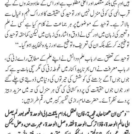
ہیں اور یہی بلند مقصد اور اعلیٰ مطلوب ہے اور اس کے علاوہ بندوں کے لیے
قرب الٰہی کی کوئی منزل نہیں اور توحید کی حقیقت کا ادراک فہم و خیال سے
بالاتر ہے۔ توحید کے موضوع پر ہر جماعت نے کلام کیا ہے کسی نےعلم
وتعبیر کی زبان میں اور کسی نے ذوق و اشارہ کی زبان میں لیکن کما حقہ توحید کی
تو ضیح نہ کر سکے بلکہ ان کی تعریف و توضیح سے اور زیادہ خفا پیدا ہو گیا۔“
توحید کے تعلق سے ارباب علم و دانش نے اپنے علم کے مطابق راے زنی کی،
ارباب معرفت نے اس بحرنا پیدا کنار میں غوطہ زنی کی مگر سچی بات یہ ہے کہ
جوں جوں آگے بڑھنے کی کوشش کی حیرتوں کی دنیا میں ڈوبتے ہی چلے گئے
اور جوں جوں حقیقت کی پردہ کشائی کی گئی ہر منزل کی تہ میں مزید دبیز
پردےنظر آئے۔ حضرت امام رازی تفسیر کبیر میں رقم طراز ہیں:
”
و من ان ههنا حاله عجيبة ، فان العقل مادام يلتفت إلى الوحدة فهو بعد لم يصل
الى عالم الوحدة، فاذا ترك الوحدة فقد وصل الوحدة ، عبرت عنه وهل يمكن