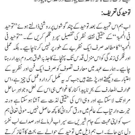
توحید کی تعریف:
اب ہم اس تمہید کے بعد توحید کے چند گوشوں پر روشنی ڈالتے ہوئے” توحید
فی المحبۃ “کے حقیقی نقطۂ نظر کی تفصیل سپردِ قلم کریں گے۔ ”توحید فی
المحبۃ“ کا مطالعہ صرف ایک نظریے کے طور پر نہیں کرنا چاہیے ۔ بلکہ عملی
اور فکری زندگی کو اس منزل قدس تک پہنچانے کا جذبۂ شوق ہمہ دم بیدار رہنا
چاہیے ۔ ہمارے عہد میں معارف تصوف کو صرف ایک فن اور نظریہ کے
اعتبار سے دیکھتے اور پڑھتے ہیں جب کہ یہ مکمل کرداروعمل کی چیز ہے، اس
عوارف المعارف کے بحرِ نا پیدا کنار کا غواص ہی اس کے لعل و جواہر ساحل
مرادتک لاسکتا ہے اور وہی اس کی حقیقی لذت سے آشنا ہوسکتا ہے ورنہ
حیرت وارتیاب کے عالم میں ورق گردانی کا کچھ حاصل نہیں۔ مولیٰ تعالیٰ ہم
سب کو اپنی محبت کے جام شیریں سے سیراب فرمائے اور صداے لب نغمۂ
دل بن جائے۔ اب ہم ذیل میں توحید کے حوالے سے بحث کا آغاز کرتے