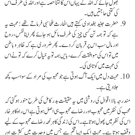
بھول جائے کہ اللہ کے یہاں اس کا کتنا حصہ ہے اور اللہ کی طرف اس
کی کتنی حاجتیں ہیں۔
حضرت جنید بغدادی کہتے ہیں الحارث للحاسبی فرماتے تھے : محبت یہ
ہے کہ تو ہمہ تن کسی چیز کی طرف مائل ہو جائے پھر اپنانفس، روح
اور مال سب اس پر قربان کر دے۔ پھر ضروری ہے کہ ظاہر و باطن
میں تو اس کی موافقت کرے، بایں ہمہ تو یہ خیال کرے کہ تو نے اس
کی محبت میں کوتاہی کی۔
محبت دل میں ایک آگ ہوتی ہے جو محبوب کی مراد کے سوا سب کچھ
جلا دیتی ہے۔
مندرجہ بالا اقوال کی روشنی میں یہ حقیقت بدر کامل کی طرح منور ہوگئی کہ
محب کی نظر میں محبوب اور رضاے محبوب ہی اصل ہوتی ہے اس راہ کا ہر خار
اس کی نظر میں پھول ہوتا ہے۔ اس کی زندگی کا ہر لمحہ رضاے محبوب کے لیے
وقف ہوتا ہے۔ محبت ایک ایساتخم ہے جس میں وحدت میں کثرت اور