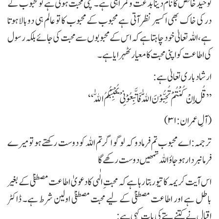
توحید خالص کا نام دینا بدعت و گمراہی ہے۔ سچی محبت ہوتی ہے تو محبوب کے
در کی خاک بھی اکسیر نظر آتی ہے محبوب کے محبوب کا تو عالم ہی دوبالا ہوتا
ہے، اللہ تعالیٰ خود چاہتا ہے کہ اس کے محبوبوں سے محبت کی جائے بلکہ رسول
کی اطاعت کو اپنی محبت کا معیارٹھہرایا ہے۔
ارشادباری تعالیٰ ہے:
”قُلْ اِنْ كُنْتُمْ تُحِبُّوْنَ اللّٰهَ فَاتَّبِعُوْنِیْ یُحْبِبْكُمُ اللّٰه “
(آلِ عمران:۳۱)
ترجمہ:اے محبوب تم فرمادو کہ لوگو اگر تم اللہ کو دوست رکھتے ہو تو میرے
فرمانبردار ہوجاؤ اللہ تمھیں دوست رکھے گا
اس آیت کریمہ کا تیور بتا رہا ہے کہ محبتِ الٰہی کا دعویٰ اطاعت مصطفیٰ کے بغیر
باطل ہے اور اطاعت مصطفیٰ کے لیے محبت مصطفیٰ اولین شرط ہے۔ ڈاکٹر
اقبال نے کتنے پتے کی بات کہی ہے: