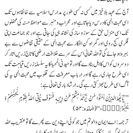
آج کے عہد بلا خیز میں کسی نہ کسی طور پر مدارس اسلامیہ سے خانقاہوں تک
اسی محبت الٰہی کا درس دیا جاتا ہے اور محراب و منبر سے مواعظ حسنہ کی محفلوں
تک اسی منزل حق کے سوز و ساز کی نشاندہی کی جاتی ہے اور جو جماعت اپنی
فکری کج روی اور گمراہ کن افکار سے محبت الٰہی کے حقیقی تقاضوں سے بے
بہرہ ہوجائے گی تو اللہ تعالیٰ اس کے سر سے خلافت ارضی کا تاج زریں اتار کر
دوسروں کو اس کا اہل بنا دے گا اور توحیدنی المحبۃ کا یہ سلسلۂ زریں قیامت تک
اسی طرح جاری رہے گا اور ارباب معرفت کے قلوب میں محبت الٰہی یہ کی
آگ اسی طرح بھڑکتی رہے گی۔ ارشاد باری تعالیٰ ہے:
” یٰۤاَیُّهَا الَّذِیْنَ اٰمَنُوْا مَنْ یَّرْتَدَّ مِنْكُمْ عَنْ دِیْنِهٖ فَسَوْفَ یَاْتِی اللّٰهُ بِقَوْمٍ یُّحِبُّهُمْ وَ
یُحِبُّوْنَهٗۤۙ
-
“(المائدہ:۵۴)
ترجمہ: اے ایمان والو تم میں جو کوئی اپنے دین سے پھرے گا تو عنقریب اللہ
ایسے لوگ لائے گا کہ وہ اللہ کے پیارے اور اللہ ان کا پیارا۔