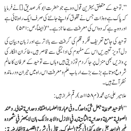
”.توحید کے متعلق بہترین قول وہ ہے جو حضرت ابوبکر صدیق ﷛نے فرمایا
کہ پاک ہے وہ ذات جس نے مخلوق کو اپنے جاننے کی صرف ایک راہ بتائی ہے
اور وہ یہ ہے کہ وہ اس کی معرفت سے عاجز ہے۔“(ایضاً، ص:۵۴۱)
توحید کی جامع تعریف فکر وقلم کی گرفت سے بالاتر ہے اور زبان و بیان کی
دل آویز تعبیریں اس کے مفہوم کی ادائیگی سے قاصر ہیں، طائران افکار کی
پروازیں بھی منزل پر جا کر دم توڑ دیتی ہیں وہاں سے توحید کے عرفان کا عالم
شروع ہوتا ہے بڑے بڑے ارباب علم و معرفت اس راہ میں حیران و در ماندہ
نظر آتے ہیں۔
علامیر علی بن محمد (م ۱۱۵۸ھ) رقم طراز ہیں:
التوحيد هو لغة جعل شئ واحدًا
۔
وفی عبارة العلماء اعتقاد وحدانية تعالى. وعند
الصوفية معرفة وحدانية الثابتة له في الازل والابد وذلك بان لایحضر في شهوده
غير الواحد جل جلاله كذا في مجمع السلوك. قال فی شرح القصيدة الفارضية :