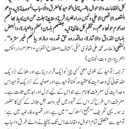
كل المقامات والاحوال بالنسبة الى التوحيد كالطرق والأسباب الموصلة إليه، وهو
المقصد الاقصى الا علي وليس وراء للعباد قربة و حقيقة جلت عن ان يحيط بها فهم
اويحوم حولها وهم، وتكلم كل طائفة فيه بعضهم بلسان العلم والعبارة، والبعض
بلسان الذوق والاشارة، وماقدروه حق قدره، ومازاد بيانهم غير ستره“ .
انتهی
(علامہ محمد علی تھانوی حنفی، کشاف اصطلاح الفنون ۴/۳۱۰، دار الکتب
العربیۃ، بیروت، لبنان)
ترجمہ:توحید کے لغوی معنی کسی چیز کو ایک قرار دینا ہے اور علما کے نزدیک
اللہ تعالیٰ کی وحدانیت کا عقیدہ رکھنا توحید ہے اور صوفیہ کے نزدیک توحیداس
وحدانیت کی معرفت کا نام ہے جو اس کے لیے ازل اور ابد میں ثابت ہے۔
معرفت اس طرح کہ اس کے شہودمیں غیرواحد جل جلالہ کے کسی کا حضور
نہ ہو۔ یہی تعریف ”مجمع السلوک“ میں ہے، اور قصیدہ فارضیہ میں ہے:
توحید سے متعلق تمام احوال و مقامات اس تک پہنچانے والےطرق واسباب