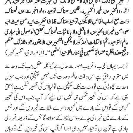
التعبير عن ذلك ؟ فالحق انه لايمكن لانك متى عبرت عنہ فقد اخبر تعنه بامر
اخر، والمخبر عنه غير المخبر به، فليس هناك توحید، ولو اخبرت عنه فهناك
ذات مع السلب الخاص فلایکون توحيد هناك فاما اذا نظرت اليه من حيث انه
هو، من غير ان يخبر عنه لا بالنفي ولا بالاثبات فهناك تحقق الوصول الى مبادی
عالم التوحيد ، ثم الالتفات المذكور لايمكن التعبير عنه الا بقو له هو ، فلذلك عظم
وقع هذه الكلمة عند الخائصين في بحار التوحيد انتهى
“۔ (امام رازی ، تفسیر کبیر)
ترجمہ:یہاں عجیب وغریب صورت حال ہے کیونکہ عقل جب تک وحدت
میں متوجہ رہتی ہے اس وقت عالم وحدت تک نہیں پہنچتی اور جب منزل
وحدت چھوڑتی ہے تو وحدت تک پہنچتی ہے تو کیا اس کی تعبیرممکن ہے؟ حق
یہی ہے کہ اس کی تعبیرممکن ہی نہیں اس لیے کہ آپ جب اس کی تعبیر
کریں گے تو اس کے بارے میں کسی دوسرے لفظ سے خبر دیں گے اور جس
کے بارے میں خبر دی جائے وہ اس لفظ کے سوا ہوگا جس کے ذر یعہ خبر دی
جاری ہے تو یہاں توحید نہیں رہی اور اگر آپ اس کی خبر دیں گے تو وہاں