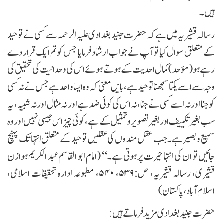
ہیں۔
رسالہ قشیریہ میں ہے کہ حضرت جنید بغدادی علیہ الرحمہ سے کسی نے توحید
کے متعلق سوال کیا تو آپ نے جواب ارشاد فرمایا جس کو تم ایک قرار دے
رہے ہو (مؤحد) کمال احدیت کے ہوتے ہوئے اس کی وحدانیت کی تحقیق کی
وجہ سے اسے یکتا سمجھنا توحید ہے، بایں معنی کہ وہ ایسا واحد ہے جس نے نہ کسی
کو جنا اور نہ اسے کسی نے جنا،نہ اس کی کوئی ضد ہے اور نہ مثال اور نہ شبیہ ، یہ
سب بغیر تکییف اور بغیر تصویر و تمثیل کے ہے، کوئی چیز اس جیسی نہیں اور وہ
سمیع و بصیر ہے۔ جب عقل مندوں کی عقلیں توحید کے متعلق انتہاتک پہنچ
جائیں تو ان کی انتہا حیرت پر ہوتی ہے۔“ (امام ابو القاسم عبد الکریم ہوازن
قشیری، رسالہ قشیریہ، ص:۵۳۹، ۵۴۰، مطبوعہ ادارہ تحقیقات اسلامی،
اسلام آباد، پاکستان)
حضرت جنید بغدادی مزید فرماتے ہیں: