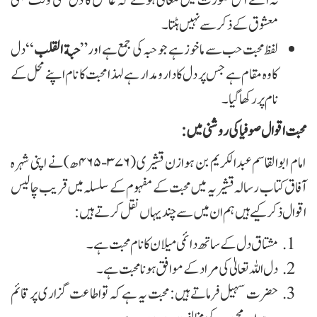
نہ اٹھے اس صورت میں معانی ہوئے کہ عاشق کا دل کسی وقت بھی
معشوق کے ذکر سے نہیں ہٹتا۔
لفظ محبت حب سے ماخوز ہے جو حبہ کی جمع ہے اور ”
حبة القلب
‘‘ دل
کا وہ مقام ہے جس پر دل کا دارومدار ہے لہذا محبت کا نام اپنے محل کے
نام پر رکھا گیا ۔
محبت اقوال صوفیا کی روشنی میں:
امام ابوالقاسم عبدالکریم بن ہوازن قشیری (۳۷۶-۴۶۵ھ) نے اپنی شہرہ
آفاق کتاب رسالہ قشیریہ میں محبت کے مفہوم کے سلسلہ میں قریب چالیس
اقوال ذکر کیے ہیں ہم ان میں سے چند یہاں نقل کرتے ہیں:
مشتاق دل کے ساتھ دائمی میلان کا نام محبت ہے۔
دل اللہ تعالیٰ کی مراد کے موافق ہونا محبت ہے۔
حضرت سہیل فرماتے ہیں : محبت یہ ہے کہ تو اطاعت گزاری پر قائم