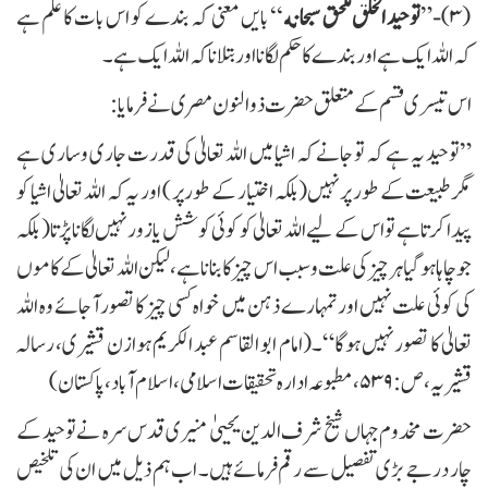
(۳)-
توحيد الخلق للحق سبحانه
‘‘ بایں معنی کہ بندے کو اس بات کا علم ہے
کہ اللہ ایک ہے اور بندے کا حکم لگانا اور بتلانا کہ اللہ ایک ہے۔
اس تیسری قسم کے متعلق حضرت ذوالنون مصری نے فرمایا:
”توحید یہ ہے کہ تو جانے کہ اشیا میں اللہ تعالیٰ کی قدرت جاری وساری ہے
مگر طبیعت کے طور پر نہیں (بلکہ اختیار کے طور پر ) اور یہ کہ اللہ تعالیٰ اشیا کو
پیدا کرتا ہے تو اس کے لیے اللہ تعالیٰ کو کوئی کوشش یازور نہیں لگانا پڑتا ( بلکہ
جو چاہا ہو گیا ہر چیز کی علت وسبب اس چیز کا بنانا ہے ،لیکن اللہ تعالیٰ کے کاموں
کی کوئی علت نہیں اور تمہارے ذہن میں خواہ کسی چیز کا تصورآ جائے وہ اللہ
تعالیٰ کا تصور نہیں ہوگا“۔(امام ابو القاسم عبد الکریم ہوازن قشیری، رسالہ
قشیریہ، ص:۵۳۹، مطبوعہ ادارہ تحقیقات اسلامی، اسلام آباد، پاکستان)
حضرت مخدوم جہاں شیخ شرف الدین یحییٰ منیری قدس سرہ نے توحید کے
چار درجے بڑی تفصیل سے رقم فرمائے ہیں۔ اب ہم ذیل میں ان کی تلخیص