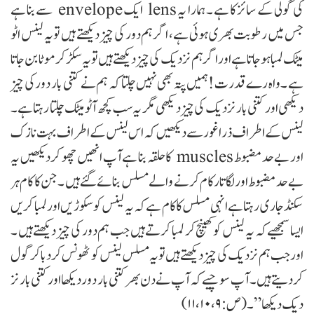
ی گولی کے سائز کا ہے ۔ ہمارا یہ
lens
ایک
envelope
سے بنا ہے
جس میں رطوبت بھری ہوئی ہے، اگر ہم دور کی چیز دیکھتے ہیں تو یہ لینس اٹو
میٹک لمبا ہو جاتا ہے اور اگر ہم نزد یک کی چیز دیکھتے ہیں تویہ سکڑ کر موٹا بن جاتا
ہے ۔ واہ رے قدرت !ہمیں پتہ بھی نہیں چلتا کہ ہم نے کتنی بار دور کی چیز
دیکھی اور کتنی بار نزدیک کی چیز دیکھی مگر یہ سب کچھ آٹو میٹک چلتا رہتا ہے۔
لینس کے اطراف ذرا غور سے دیکھیں کہ اس لینس کے اطراف بہت نازک
ور بے حد مضبوط
muscles
کا حلقہ بنا ہے آپ انھیں چھو کر دیکھیں یہ
بے حد مضبوط اور لگا تار کام کرنے والے مسلس بنائے گئے ہیں ۔ جن کا کام ہر
سکنڈ جاری رہتا ہے انہی مسلس کا کام ہے کہ یہ لینس کو سکوڑ یں اور لمبا کر یں
ایسا سمجھیے کہ یہ لینس کوکھینچ کر لمبا کرتے ہیں جب ہم دور کی چیز دیکھتے ہیں ۔
اور جب ہم نزدیک کی چیز دیکھتے ہیں تو یہ مسلس لینس کو ٹھونس کر دبا کر گول
کر دیتے ہیں ۔ آپ سوچیے کہ آپ نے دن بھر کتنی بار دور دیکھا اور کتنی بارنز
د یک دیکھا”۔ (ص:۹، ۱۰، ۱۱)