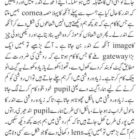
جائے تو بھی اس کا مقابلہ نہیں ہو سکتا ۔ آئیے آنکھ کے اندر چلیں اور دیکھیں
کہ اندر کا حال کیا ہے؟ سب سے پہلے آنکھ کا پہلا حصہ
cornea
ہمیں ملتا
ہے جس کا کام ہے کہ جو کچھ ہم دیکھتے ہیں انہیں شعاعوں کی شکل دے کر آنکھ
کے اندر لے ۔ پھر ان شعاؤں کو موڑ کر وہ شبیہ بنادیتا ہے اور دیکھی ہوئی چیز
کا
image
آنکھ کے اندر بن جاتا ہے ۔ آگے بڑھیے تو ہمیں ایک
ڑا
gateway
ملے گا جس کا کام ہوتا ہے کہ روشنی کی ضرورت کے
مطابق گیٹ کو بند کر دے کھول دے، تھوڑا کھولے یا زیادہ کھولے یہ گیٹ اٹو
میٹک کام کرتا ہے۔ زیادہ روشنی میں اگر ہم چلے جاتے ہیں تو اس روشنی کو کم
رنے کے لیے ہمارا گیٹ وے یعنی
pupil
خود بخود کام کرنے لگ جاتا
ہے۔ زیادہ روشنی میں بالکل چھوٹا ہو جاتا ہے، تا کہ زیادہ روشنی سے اندر کا
ماحول خراب نہ ہو جائے ،بالکل اسی طرح ہمارے
pupil
اندھیری راتوں
میں پوری طرح کھل جاتے ہیں تا کہ کم روشنی میں ہم بہت کچھ دیکھ سکیں۔
م آگے بڑھیں تو ہمیں ایک
lens
دکھائی دے گا جو شکل سے کسی وٹامین