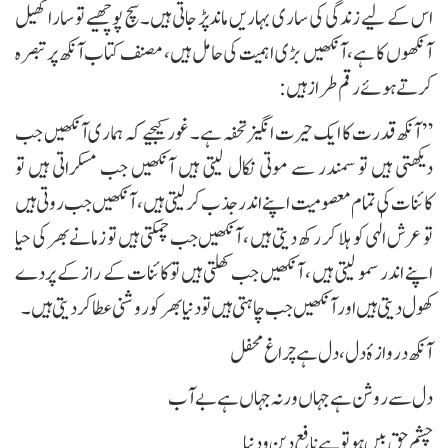
اس کے لیے زندگی کی ساری بہاریں ماند پڑ جاتی ہیں۔ سچ پوچھیے تو سارا کھیل
آنکھوں کا ہے، آنکھیں بڑی اہمیت کی حامل ہیں، مصنف کتاب آنکھ پر تبصرہ
کرتے ہوئے رقم طراز ہیں :
” آنکھ قدرت کا ایک حیرت انگیز تحفہ ہے۔ غور کیجیے کہ ہماری آنکھیں جب
دیکھتی ہیں تو سمندر سے موتی نکال لیتی ہیں آنکھیں جب مسکراتی ہیں تو
کائنات کی تمام معصومیت اپنے اندر جذب کر لیتی ہیں، آنکھیں جب روتی ہیں
تو عرش الٰہی کو ہلا کر رکھ دیتی ہیں ، آنکھیں جب چمکتی ہیں تو زمانے بھر کی حیا
اپنے اندر سمو لیتی ہیں ، آنکھیں جب کھلتی ہیں تو کائنات کے راز کے پردے
کھول دیتی ہیں اور آنکھیں جب چاہتی ہیں تو دنیا بھر کو روشنی عطا کر دیتی ہیں۔
آنکھ دروازۂ دل ، دل ہے چراغ محفل
دل سے روشن ہے جہاں ورنہ جہاں ہے بے آب
چشم حق بیں ہو تو ہے نافع دین و دنیا