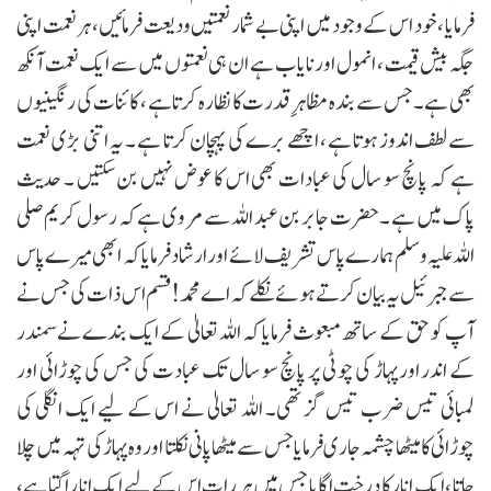
فرمایا ، خود اس کے وجود میں اپنی بے شمار نعمتیں ودیعت فرمائیں، ہر نعمت اپنی
جگہ بیش قیمت ، انمول اور نایاب ہے ان ہی نعمتوں میں سے ایک نعمت آنکھ
بھی ہے۔ جس سے بندہ مظاہر ِقدرت کا نظارہ کرتا ہے ، کائنات کی رنگینیوں
سے لطف اندوز ہوتا ہے ، اچھے برے کی پہچان کرتا ہے ۔ یہ اتنی بڑی نعمت
ہے کہ پانچ سو سال کی عبادات بھی اس کا عوض نہیں بن سکتیں ۔ حدیث
پاک میں ہے ۔ حضرت جابر بن عبد اللہ سے مروی ہے کہ رسول کریم صلی
اللہ علیہ وسلم ہمارے پاس تشریف لائے اور ارشاد فرمایا کہ ابھی میرے پاس
سے جبرئیل یہ بیان کرتے ہوئے نکلے کہ اے محمد !قسم اس ذات کی جس نے
آپ کو حق کے ساتھ مبعوث فرمایا کہ اللہ تعالیٰ کے ایک بندے نےسمندر
کے اندر اورپہاڑ کی چوٹی پر پانچ سو سال تک عبادت کی جس کی چوڑائی اور
لمبائی تیس ضرب تیس گز تھی۔ اللہ تعالیٰ نے اس کے لیے ایک انگلی کی
چوڑائی کا میٹھا چشمہ جاری فرمایا جس سے میٹھا پانی نکلتا اوروہ پہاڑ کی تہہ میں چلا
جاتا ، ایک انار کا درخت اگایا جس میں ہر رات اس کے لیے ایک انا را گتا ہے،