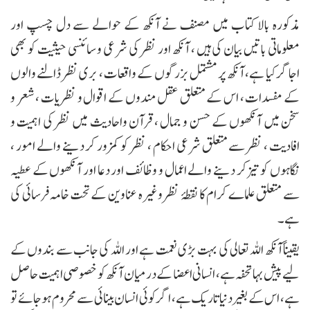
مذکورہ بالا کتاب میں مصنف نے آنکھ کے حوالے سے دل چسپ اور
معلوماتی باتیں بیان کی ہیں ، آنکھ اور نظر کی شرعی و سائنسی حیثیت کو بھی
اجاگر کیا ہے، آنکھ پر مشتمل بزرگوں کے واقعات ، بری نظر ڈالنے والوں
کے مفسدات ، اس کے متعلق عقل مندوں کے اقوال و نظریات ، شعر و
سخن میں آنکھوں کے حسن و جمال ، قرآن واحادیث میں نظر کی اہمیت و
افادیت ، نظر سے متعلق شرعی احکام ، نظر کو کمزور کر دینے والے امور ،
نگاہوں کو تیزکر دینے والے اعمال و وظائف اور دعا اور آنکھوں کے عطیہ
سے متعلق علماے کرام کا نقطۂ نظر وغیرہ عناوین کے تحت خامہ فرسائی کی
ہے ۔
یقیناً آنکھ اللہ تعالی کی بہت بڑی نعمت ہے اور اللہ کی جانب سے بندوں کے
لیے پیش بہا تحفہ ہے، انسانی اعضا کے درمیان آنکھ کو خصوصی اہمیت حاصل
ہے ، اس کے بغیر دنیا تاریک ہے، اگر کوئی انسان بینائی سے محروم ہو جائے تو