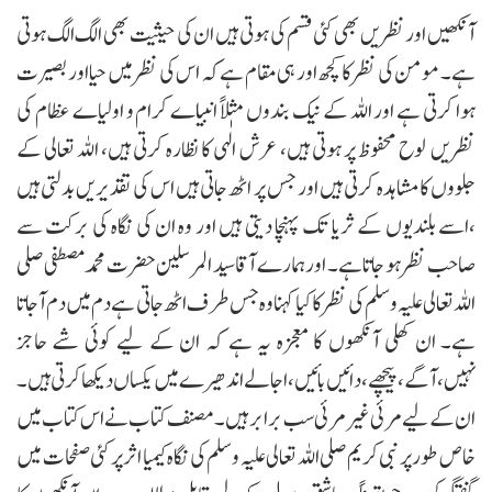
آنکھیں اور نظریں بھی کئی قسم کی ہوتی ہیں ان کی حیثیت بھی الگ الگ ہوتی
ہے ۔ مومن کی نظر کا کچھ اور ہی مقام ہے کہ اس کی نظر میں حیا اوربصیرت
ہوا کرتی ہے اور اللہ کے نیک بندوں مثلاً انبیاے کرام و اولیاے عظام کی
نظریں لوح محفوظ پر ہوتی ہیں، عرش الٰہی کا نظارہ کرتی ہیں، اللہ تعالی کے
جلووں کا مشاہدہ کرتی ہیں اور جس پر اٹھ جاتی ہیں اس کی تقدیریں بدلتی ہیں
،اسے بلندیوں کے ثریا تک پہنچا دیتی ہیں اور وہ ان کی نگاہ کی برکت سے
صاحب نظر ہو جاتا ہے۔ اور ہمارے آقا سید المرسلین حضرت محمد مصطفی صلی
اللہ تعالی علیہ وسلم کی نظر کا کیا کہنا وہ جس طرف اٹھ جاتی ہے دم میں دم آجاتا
ہے۔ ان کھلی آنکھوں کا معجزہ یہ ہے کہ ان کے لیے کوئی شے حاجز
نہیں،آگے،پیچھے، دائیں بائیں، اجالے اندھیرے میں یکساں دیکھا کرتی ہیں ۔
ان کے لیے مرئی غیر مرئی سب برابر ہیں۔ مصنف کتاب نے اس کتاب میں
خاص طور پر نبی کریم صلی اللہ تعالی علیہ وسلم کی نگاہ کیمیا اثر پر کئی صفحات میں