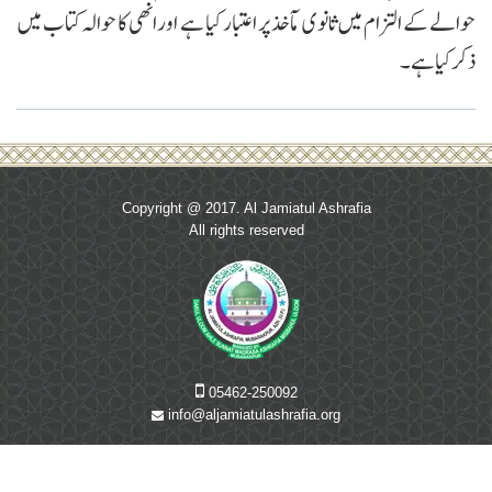
حوالے کے التزام میں ثانوی مآخذ پر اعتبار کیا ہے اور انھی کا حوالہ کتاب میں
ذکر کیا ہے۔
Copyright @ 2017. Al Jamiatul Ashrafia
All rights reserved
05462-250092
info@aljamiatulashrafia.org