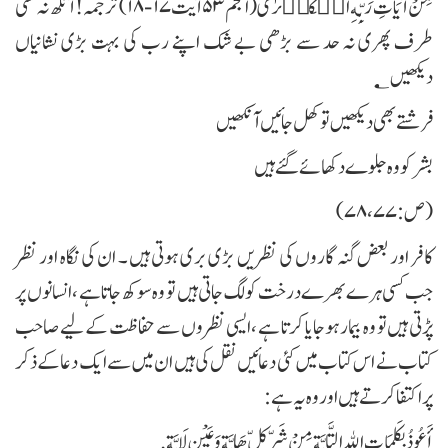
مِنْ آيَاتِ رَبِّهِ الۡکُبۡرٰی (النجم ۵۳ آیت ۱۷ - ۱۸) ترجمہ ! آنکھ نہ کسی
طرف پھری نہ حد سے بڑھی بے شک اپنے رب کی بہت بڑی نشانیاں
دیکھیں؂
فرشتے بھی دیکھیں تو کھل جائیں آنکھیں
بشر کو وہ جلوے دکھائے گئے ہیں
(ص:۷۷، ۷۸)
کا فر اور بعض گنہ گاروں کی نظریں بڑی بری ہوتی ہیں ۔ ان کی نگاہ اور نظر
جب کسی ہرے بھرے درخت کو لگ جاتی ہیں تو وہ سوکھ جاتا ہے ، انسانوں پر
پڑتی ہیں تو وہ بیمار ہو جایا کرتا ہے ،ایسی نظروں سے حفاظت کے لیے صاحب
کتاب نے اس کتاب میں کئی دعائیں نقل کی ہیں ان میں سے ایک دعاکے ذکر
پر اکتفا کرتے ہیں اور وہ یہ ہے:
أَعُوذُ بِكَلِمَاتِ اللهِ التَّامَّةِ مِنْ شَرِّ كلِّ هَامَّةٍ وَعَيْنٍ لَامَّةٍ.