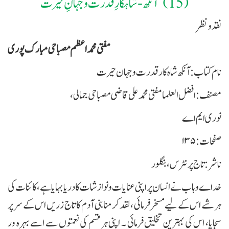
(15)
-
آنکھ-شاہکارِ قدرت و جہانِ حیرت
نقد و نظر
مفتی محمد اعظم مصباحی مبارک پوری
نام کتاب : آنکھ شاہ کار قدرت و جہان حیرت
مصنف : افضل العلما مفتی محمد علی قاضی مصباحی جمالی،
نوری ایم اے
صفحات : ۱۳۵
ناشر : تاج پرنٹرس ، بنگلور
خداے وہاب نے انسان پر اپنی عنایات و نوازشات کا دریا بہایا ہے ، کائنات کی
ہر شے اس کے لیے مسخرفرمائی ، لقد کرمنابنی آدم کا تاج زریں اس کے سر پر
سجایا، اس کی بہترین تخلیق فرمائی ۔ اپنی ہر قسم کی نعمتوں سے اسے بہرہ ور