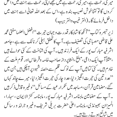
میری رحمت ہے ،میری رحمت ہے میں تجھے اپنی رحمت سے جنت میں داخل
کروں گا تو کتنا خوش نصیب بندہ ہے، اس کے بعد اللہ تعالیٰ اسے جنت میں
داخل فرمائے گا۔ (الترغیب والترہیب )
زیر تبصرہ کتاب” آنکھ کا شاہکار قدرت و جہان حیرت “ افضل العلما مفتی محمد
علی قاضی مصباحی کی تصنیف ہے۔آپ کا تعلق ہبلی کرناٹک سے ہے ، جامعہ
اشرفیہ مبارک پور کے ایک فرزند ہیں ۔ آپ کی شناخت کے کئی حوالے ہیں
،مثلاً آپ ایک داعی، مبلغ ، انشاپرداز صاحب خامہ وقرطاس اور قوم ملت کے
خادم ہیں ۔ کئی کتابیں آپ کے نوک قلم سے منصۂ شہود پر آچکی ہیں جن میں
”عددتین کی حیرت انگیز دنیا ، عدد چارکی حیرت انگیز دنیا ، میرے چاند کہاں
گئے ،مضامین قرآن، مساجد میں تکرار عید کے مسائل“ وغیرہ قابل ذکر ہیں
۔ آپ کے مضامین ماہنامہ اشرفیہ مبارک پور، ماہنامہ کنز الایمان ، سہارا ،
المیزان بھیونڈی، ماہنامہ اعلیٰ حضرت بریلی شریف وغیرہ جرائد و رسائل
میں شائع ہوتے رہتے ہیں۔