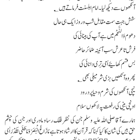
آنکھوں سے دیکھ لیا۔ امام اہلسنت فرماتے ہیں؂
شش جہت سمت مقابل شب و روز ایک ہی حال
دھوم وَالنَّجْم میں ہے آپ کی بینائی کی
فرش تا عرش سب آئینہ ضمائر حاضر
بس قسم کھائیے اُمّی تِری دانائی کی
پھر وہ آنکھیں بڑی شرمیلی بھی؂
نیچی آنکھوں کی شرم و حیا پر درود
اونچی بینی کی رفعت پہ لاکھوں سلام
ہمارے آقا صلی اللہ علیہ وسلم جن کی نظر فلک رسا و ماوری اور جن کی چشم
حق بیں کی شان کا کیا کہنا کہ قرآن کا ارشاد ہوتا ہے مَازَاغَ الْبَصَرُ وَمَاطَغَى لَقَدْ رَاٰى