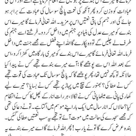
فرمائےگا میرے اس بندے پر جو میں نے انعام فرمایا ہے اسے اور اس کی
عبادات کو وزن کرو پھر آنکھ کی نعمت پانچ سو سال کی عبادت کے برابر ہو
جائے گی اور جسم کی باقی نعتیں اس پر مزید۔ اللہ تعالیٰ فرمائے گا میرے اس
بندے کو میرے عدل کی بنیا دپر جہنم میں داخل کر دو۔ فرشتے اسے جہنم کی
طرف لے چلیں گے تو وہ پکارے گا اللہ اپنے فضل سے مجھے جنت میں داخل
فرما۔ اللہ تعالیٰ فرمائے گا میرے اس بندے کو میری بارگاہ میں کھڑا کرو ، اس
کے بعد اللہ اس سے پوچھے گا ؛آے میرے بندے تجھے کس نے پیدا کیا
حالانکہ تو کچھ نہیں تھا، پھر پوچھے گا کہ پانچ سو سال تک عبادت کی قوت تجھے
کس نے عطا کی؟ بھنور کے بیچ میں پہاڑ پر تجھے کس نے بسایا ؟ تیرے لیے
کھاری پانی سے میٹھا پانی کس نے نکالا، ہررات انارکے پھل کاکس نے انتظام
کیا ؟حالاں کہ انار سال میں ایک بار اپنے موسم میں اگتا ہے۔ تو نے دعا کی تھی
کہ مجھے سجدے کی حالت میں موت آئے تو تجھے یہ سب نعمتیں عطاکی گئیں۔
بندہ عرض کرے گا تو نے یا رب !پھر اللہ فرمائے گا اے میرے بندے یہ