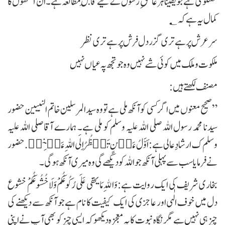
گفتگو کی ہے جو یقیناً ہر عاشقِ رسول کے لیے قابلِ مطالعہ ہے۔ان آنکھوں کا
کمال یہ ہے کہ ؂
سر عرش پر ہے تری گزر دل فرش پر ہے تری نظر​
ملکوت و ملک میں کوئی شے نہیں وہ جو تجھ پہ عیاں نہیں
مصنف لکھتے ہیں:
”صحیح معنوں میں اگر کسی کو آنکھ ملی ہے تو وہ سید المرسلین خاتم النبیین حضور
سیدنا محمد رسول اللہ صلی اللہ علیہ وسلم کو ملی ہے۔ ہمارے آقا صلی اللہ علیہ
وسلم ک ارشادِ عالی ہے: اَوَّلُ عَیۡنٍ تَنۡظُرُ اِلَی اللہِ عَیۡنِیۡ. حضور
نے فرمایا سب سے پہلی آنکھ جو اللہ کو دیکھے گی وہ میری آنکھ ہوگی۔
بخاری شریف کی ایک روایت ہے:وَاللهِ مَا یخفی عَلَی رُكُوعُكُمْ وَلَا خُشُوعُكُمْ خشوع
دل میں خوف الٰہی اور عاجزی کی ایک کیفیت کا نام ہے جو آنکھ سے دیکھنے کی
چیز ہی نہیں ہے مگر نگاہ نبوت کا یہ معجزہ دیکھو کہ ایسی چیز کو بھی آپ نے اپنی