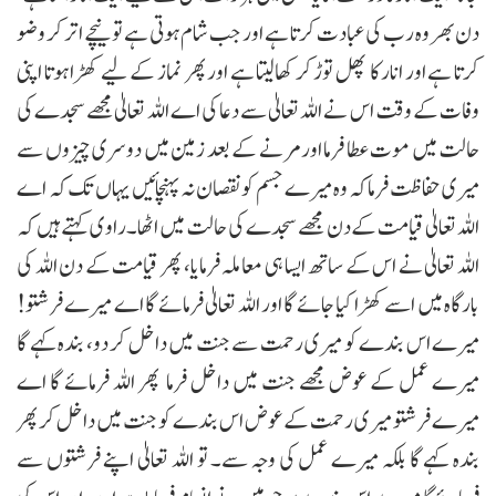
دن بھر وہ رب کی عبادت کرتا ہے اور جب شام ہوتی ہے تو نیچے اتر کر وضو
کرتا ہے اور انار کا پھل توڑ کر کھالیتا ہے اور پھر نماز کے لیے کھڑا ہوتا اپنی
وفات کے وقت اس نے اللہ تعالیٰ سے دعا کی اے اللہ تعالیٰ مجھے سجدے کی
حالت میں موت عطا فرما اورمرنے کے بعد زمین میں دوسری چیزوں سے
میری حفاظت فرما کہ وہ میرے جسم کو نقصان نہ پہنچائیں یہاں تک کہ اے
اللہ تعالیٰ قیامت کے دن مجھے سجدے کی حالت میں اٹھا۔ راوی کہتے ہیں کہ
اللہ تعالیٰ نے اس کے ساتھ ایسا ہی معاملہ فرمایا، پھر قیامت کے دن اللہ کی
بارگاہ میں اسے کھڑا کیا جائے گا اور اللہ تعالیٰ فرمائے گا اے میرے فرشتو!
میرے اس بندے کو میری رحمت سے جنت میں داخل کر دو، بندہ کہے گا
میرے عمل کے عوض مجھے جنت میں داخل فرما پھر اللہ فرمائے گا اے
میرے فرشتو میری رحمت کے عوض اس بندے کو جنت میں داخل کر پھر
بندہ کہے گا بلکہ میرے عمل کی وجہ سے۔ تو اللہ تعالیٰ اپنے فرشتوں سے