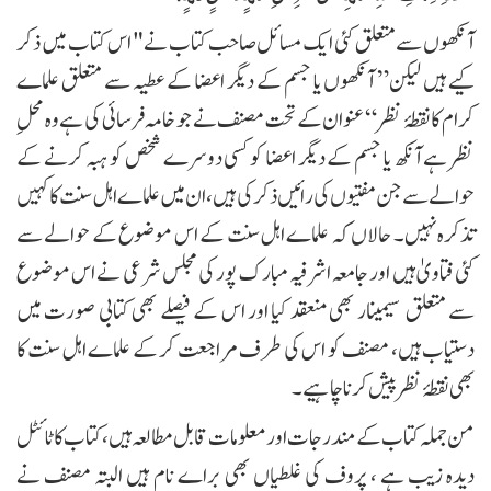
آنکھوں سے متعلق کئی ایک مسائل صاحب کتاب نے " اس کتاب میں ذکر
کیے ہیں لیکن” آنکھوں یا جسم کے دیگر اعضا کے عطیہ سے متعلق علماے
کرام کا نقطۂ نظر“ عنوان کے تحت مصنف نے جو خامہ فرسائی کی ہے وہ محلِ
نظر ہے آنکھ یا جسم کے دیگر اعضا کو کسی دوسرے شخص کو ہبہ کرنے کے
حوالے سے جن مفتیوں کی رائیں ذکر کی ہیں، ان میں علماے اہل سنت کا کہیں
تذکرہ نہیں۔ حالاں کہ علماے اہل سنت کے اس موضوع کے حوالے سے
کئی فتاویٰ ہیں اور جامعہ اشرفیہ مبارک پور کی مجلس شرعی نے اس موضوع
سے متعلق سیمینار بھی منعقد کیا اور اس کے فیصلے بھی کتابی صورت میں
دستیاب ہیں، مصنف کو اس کی طرف مراجعت کر کے علماے اہل سنت کا
بھی نقطۂ نظر پیش کرنا چاہیے۔
من جملہ کتاب کے مندرجات اور معلومات قابل مطالعہ ہیں، کتاب کا ٹائٹل
دیدہ زیب ہے ، پروف کی غلطیاں بھی براے نام ہیں البتہ مصنف نے