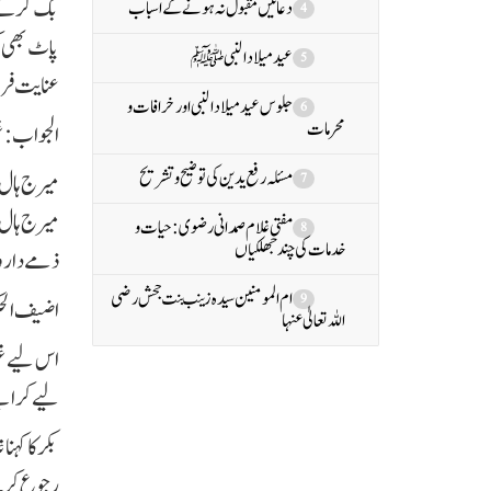
بک کرنے ک
دعائیں مقبول نہ ہونے کے اسباب
4
پاٹ بھی ک
عید میلاد النبی ﷺ
5
عنایت فرما
جلوس عید میلاد النبی اور خرافات و
6
محرمات
الجواب: غی
مسئلہ رفع یدین کی توضیح و تشریح
میرج ہال س
7
میرج ہال 
مفتی غلام صمدانی رضوی:حیات و
8
خدمات کی چند جھلکیاں
ذمے دار وہ
ام المومنین سیدہ زینب بنت جحش رضی
9
اضيف الحكم
اللہ تعالیٰ عنہا
اس لیے غی
لیے کرایے 
بکر کا کہن
رجوع کرے۔