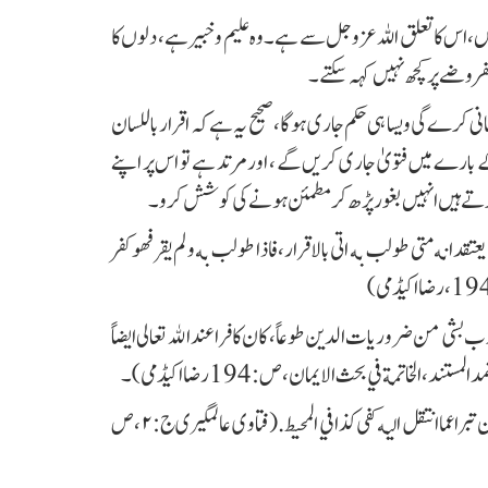
، اس کا تعلق اللہ عزوجل سے ہے۔ وہ علیم و خبیر ہے ، دلوں کا
فروضے پر کچھ نہیں کہہ سکتے۔
نی کرے گی ویسا ہی حکم جاری ہو گا، صحیح یہ ہے کہ اقرار باللسان
ے بارے میں فتویٰ جاری کریں گے ، اور مرتد ہے تو اس پر اپنے
 کرتے ہیں انہیں بغور پڑھ کر مطمئن ہونے کی کوشش کرو۔
عتقد انه متی طولب به اتی بالاقرار، فاذا طولب به و لم يقر فهو كفر
 كذب بشى من ضروريات الدين طوعاً، كان كافرا عند الله تعالى ايضاً
 ، الخاتمة في بحث الايمان، ص: 194 رضا اکیڈمی
(
۔
فتاوی عالمگیری میں ہے: و اسلامه ان ياتى بكلمة الشهادة و يتبرا عن الاديان كلها سوى الاسلام وان تبرا عما انتقل اليه كفى كذا في المحيط . ( فتاوی عالمگیری ج : ۲ ، ص