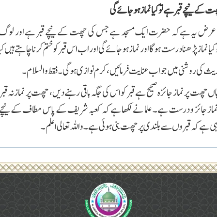
ت کے نیچے قبر ہے تو کیا نماز ہو جائے گی
 عرض یہ ہےکہ حضرت ایک مسجد ہے جس کی چھت کے نیچے قبر ہے اور لوگ اس 
کیا نماز پڑھنا درست ہو گا اور نماز ہو جائے گی اور اب اس قبر کو ختم کرنا چاہتے ہیں ک
یث کی روشنی میں جواب عنایت فرمائیں ، کرم نوازی ہوگی۔ فقط والسلام۔
ں چھت پر نماز جائزہ صحیح ہے قبر کو اس کی جگہ باقی رہنے دیں، چھت پر نماز نہ قبر 
ہے کہ قبروں سے بلندی پر چھت بنی ہوئی ہے۔ واللہ تعالی اعلم۔