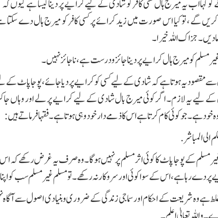
و کہا اب یہ میرج ہال کسی کافر کو شادی کے لیے کرایے پر دینا کیسا ہے کیوں کہ 
ریں گے ، تو کیا اس صورت میں زید کرائے پر کسی کافر کو میرج ہال دے سکتا ہے ی
 دیں ۔ جزاک اللہ خیرا۔
ر مسلم کو میرج ہال کرایے پر دینا جائز و درست ہے، ناجائز نہیں۔
ے مقصود یہ ہوتا ہے کہ شادی کے لیے کسی کو کرایے پر دیا جائے، پوجا پاٹ کے لیے ک
کے لیے یہ لازم۔ اگر کوئی میرج بال شادی کے لیے کرایے پر لے اور وہاں جاکر غی
 خود ہے۔ جو کوئی کام کرتا ہے اس کا ذمے دار خود وہی ہوتا ہے۔ فقہا فرماتے ہیں:
 الى المباشر.
ر مسلم کے پوجا پاٹ کا کوئی اثر مسلم پر نہیں ہوگا۔ وہ صرف یہ غرض رکھے کہ اس ن
پر دے رہا ہے، اس کے سوا کوئی اور سروکار نہ رکھے۔ تو مسلم غیر مسلم سب کو اپنا 
ا غلط ہے وہ شریعت کے احکام اور سماجی زندگی کے ضروری و بنیادی اصول سے آگاہ نہی
 واللہ تعالیٰ اعلم۔