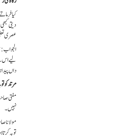
زکاۃ کی رق
کیا فرماتے
دیتی کبھی 
عصری تعلی
الجواب : ع
لیے اس سے
داں پیدا ہ
مرتدکو توب
مفتی صاحب 
نہیں ۔
مولانا صا
توبہ کرتا 