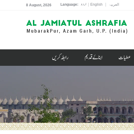
اردو
|
|
العربیۃ
English
Language:
8 August, 2026
عطیات
ابناۓ قدیم
رابطہ کریں