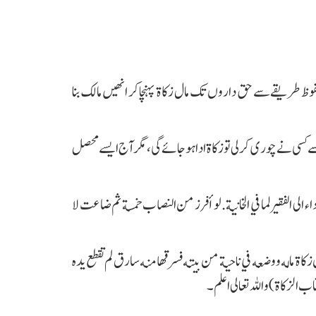
محفوظ طریقے سے حق داروں تک مال زکاۃ پہنچا کر انھیں مالک بنا
سی نے چوری کر لی تو زکاۃ ادا ہو جائے گی، مگر آج ایسے محصل
 الى الفقير لما في الخانية. لو أفرز من النصاب خمسة ثم ضاعت لا
 زكاة ماله ووضعه في ناحية من بيته فسرقها منه سارق لم تقطع يده
ب الزكاة) واللہ تعالی اعلم۔