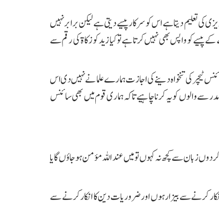
یزی کی تعلیم دیتا ہے اس کو سرکار پیسے دیتی ہے لیکن برابرنہیں
ے پیسے کو واپس بھی نہیں کرتا ہے تو کیا زید کو زکاۃ کی رقم سے
سائنس ٹیچر کی تنخواہ دینے کی اجازت ہمارے علما نے نہیں دی اس
 سے والوں کو یہ کرنا چاہیے تاکہ ہماری قوم میں بھی سائنس
وں زبان سے کچھ نہ کہوں تو میں عند اللہ مؤمن ہو جاؤ ں گا یا
انکار کرنے سے بیزار ہوں اور ضروریات دین کا انکار کرنے سے