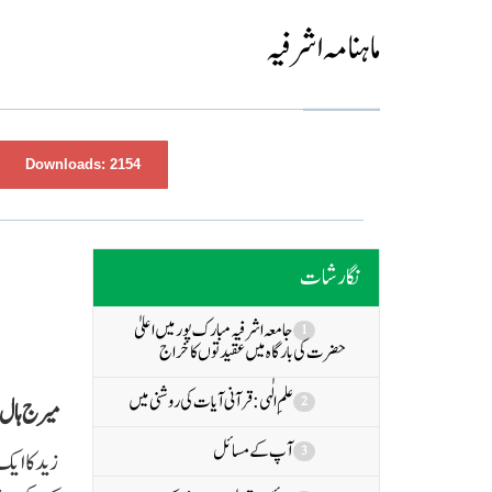
ماہنامہ اشرفیہ
Downloads:
2154
نگارشات
جامعہ اشرفیہ مبارک پور میں اعلیٰ
1
حضرت کی بارگاہ میں عقیدتوں کا خراج
علمِ الٰہی: قرآنی آیات کی روشنی میں
2
میرج ہال غ
آپ کے مسائل
3
زید کا ای