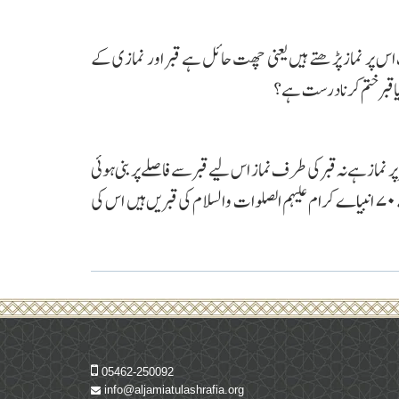
پر نماز پڑھتے ہیں یعنی چھت حائل ہے قبر اور نمازی کے
یا قبر ختم کرنا درست ہے ؟
پر نماز ہے نہ قبر کی طرف نماز اس لیے قبر سے فاصلے پر بنی ہوئی
چھت پر نماز جائز و درست ہے۔ علما نے لکھا ہے کہ کعبہ شریف کے پاس مطاف کے نیچے ۷۰ انبیاے کرام علیہم الصلوات والسلام کی قبریں ہیں اس کی
05462-250092
info@aljamiatulashrafia.org