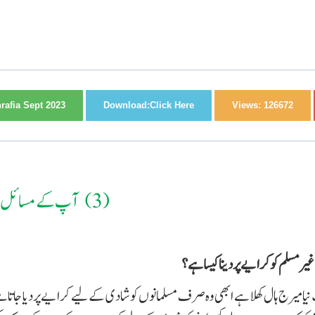
afia Sept 2023
Download:
Click Here
Views:
126672
(3)
-
آپ کے مسائل
یر مسلم کو کرایے پر دینا کیسا ہے؟
ک نیا میرج ہال کھلا ہے ابھی وہ صرف مسلمانوں کو شادی کے لیے کرایے پر دیا جا