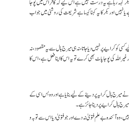
بکر کہہ رہا ہے یہ درست نہیں ہے اس لیے کہ کافر اس میں پوجا
ا نہیں اور بکر کا یہ کہنا کیسا ہے شریعت کی روشنی میں جواب
سی کو کرایے پر نہیں دیا جاتا، نہ ہی میرج ہال سے یہ مقصود، نہ
راللہ کی پوجا پاٹ بھی کرے تو یہ اس کا اپنا فعل ہے، اس کا
ے میرج ہال کرایہ پر دینے کے لیے بنایا ہے اور وہ بس اسی کے
میرج ہال کرایے پر دینا جائز ہے۔
ں، وہ آئندہ بے علم فتویٰ نہ دے اور جو فتویٰ دیا اس سے توبہ و