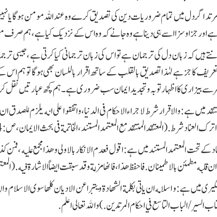
رتد اگر دل میں تمام ضروریات دین کی تصدیق کرے وہ عند اللہ مومن ہو گا یا نہیں
 ہے اور جزا و سزا اسے ہی دینا ہے وہ جانے کہ وہ اس کے نزدیک کیا ہے،ہم صرف م
انتے ہیں کہ زبان دل کی ترجمان ہے تو اس کی زبان ترجمانی کیا کرتی ہے ، جیسی ترجما
تعریف کا جز ہے لہٰذا تصدیق بالقلب کے ساتھ اقرار باللسان بھی ہوگا تو ہم اس ک
کفر سے بیزاری کا اظہار توبہ و تجدید ایمان سب ضروری ہے۔ ہم کچھ عبارتیں نقل
منتقد میں ہے
:
و الاقرار شرط لاجراء الاحكام فى الدنيا، واتفقوا على انه يلزم للصدق ان ي
ترك العناد شرط. (المعتقد المنتقد مع المعتمد المستند ، الخاتمة فى بحث الايمان، ص: 194 ، رضا اکیڈمی )
د کے تحت المعتمد المستند میں ہے
:
اقول فعدم الانكار بالاولى و هذا مجمع عليه ، فمن
 قلبه مطمئن بالاطمينان. فاحفظ هذا، فانها مزلة و قد سبقت ايضاً الاشارة فيه.( المعتمد المستند
.