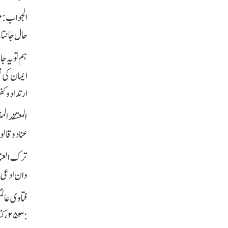
الجواب
:
م
حال جانتا
ہم تو یہ ج
ایمان کی 
ارتداد و 
المعتقد ال
عناد و قالوا 
ترک العنا
وان ادعى ان
: ۲۵۳ ، كتاب السير / الباب التاسع في احكام المرتدين.) و الله تعالى اعلم