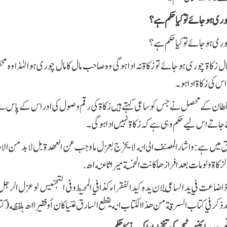
وری ہو جائے تو کیا حکم ہے؟
وری ہو جائے تو کیا حکم ہے؟
 زکاۃ چوری ہو جائے تو زکاۃ نہ ادا ہوگی وہ صاحب مال کا مال چوری ہوا لہٰذا وہ 
س کی زکاۃ ادا ہو۔
لطان کے محصل نے جس کو ساعی کہتے ہیں زکاة کی رقم وصول کی اور اس کے پاس سے ک
 جاتے اس لیے حکم وہی ہے کہ زکاۃ نہیں ادا ہوگی۔
ئق میں ہے
:
واشار المصنف الى انه لا يخرج بعزل ما وجب عن العهدة بل لا بد من الاداء
لزكاة ولو مات بعد افرازها كانت الخمسة ميراثا عنه اھ.
ذا ضاعت في يد الساعي لان يده كيد الفقراء كذا في المحيط وفى التجنيس لو عزل الرجل
 ذكر في كتاب السرقة من هذا الكتاب انه يقطع السارق غنيا كان أو فقيرا اھ بلفظه (كتا