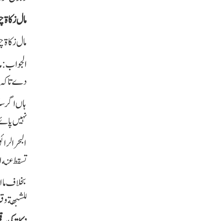
مال زکاۃ چ
مال زکاۃ چ
الجواب:مال
دے تاکہ ا
ہاں اگر س
نہیں پائے
البحر الرا
تسقط عنه ا
بخلاف ما ا
للشبهة وقد