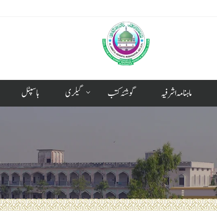
ماہنامہ اشرفیہ
گوشئہ کتب
گیلری
ہاسپٹل