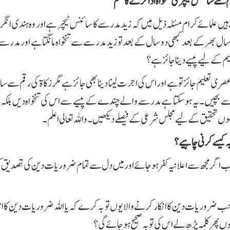
م سے سائنس ٹیچر کی تنخواہ ادا کرنے کا حکم
 ہیں علمائے کرام مسئلہ ذیل میں کہ زید مدرسے کا سائنس ٹیچر ہے اور وہ ہندی انگر
سال بھر کے بعد کبھی دو سال کے بعد تو زید مدرسےسے تنخواہ مانگتا ہے اور مدرسے ک
م کے لیے پیسے دیناجائز ہے؟
صری تعلیم جائز تو ہے اور اس کی اجرت لینا دینا بھی جائز ہے مگر زکاۃ کی رقم سے 
 بچیں۔ یہ ہو سکتا ہے مدرسے والے چندے کے پیسے سے اس کی تنخواہ دیں بلکہ مدر
وں تحقیق کے لیے مجلس شرعی کے فیصلے دیکھیں۔ واللہ تعالی اعلم ۔
ہ کیسے کرنی چاہیے؟
اگر مجھ سے اعلانیہ کفر ہو جائے اور میں دل سے تمام ضروریات دین کی تصدیق کر د
حب ضروریات دین کا انکار کرنے والا یوں تو بہ کرے کہ یا اللہ ضروریات دین کا 
ہوں پھر کلمہ پڑھ لے اس کی تو بہ صحیح ہو جائے گی؟